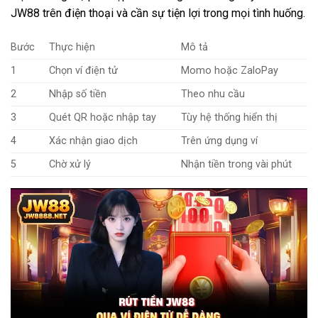
JW88
trên điện thoại và cần sự tiện lợi trong mọi tình huống.
Bước
Thực hiện
Mô tả
1
Chọn ví điện tử
Momo hoặc ZaloPay
2
Nhập số tiền
Theo nhu cầu
3
Quét QR hoặc nhập tay
Tùy hệ thống hiển thị
4
Xác nhận giao dịch
Trên ứng dụng ví
5
Chờ xử lý
Nhận tiền trong vài phút