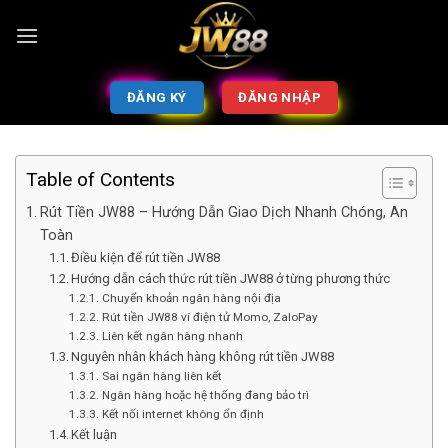
ĐĂNG KÝ
ĐĂNG NHẬP
Table of Contents
Rút Tiền JW88 – Hướng Dẫn Giao Dịch Nhanh Chóng, An
Toàn
Điều kiện để rút tiền JW88
Hướng dẫn cách thức rút tiền JW88 ở từng phương thức
Chuyển khoản ngân hàng nội địa
Rút tiền JW88 ví điện tử Momo, ZaloPay
Liên kết ngân hàng nhanh
Nguyên nhân khách hàng không rút tiền JW88
Sai ngân hàng liên kết
Ngân hàng hoặc hệ thống đang bảo trì
Kết nối internet không ổn định
Kết luận