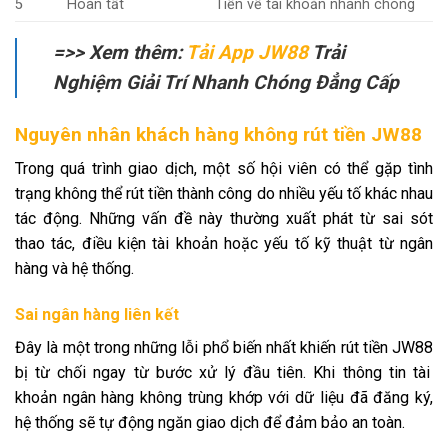
5
Hoàn tất
Tiền về tài khoản nhanh chóng
=>> Xem thêm:
Tải App JW88
Trải
Nghiệm Giải Trí Nhanh Chóng Đẳng Cấp
Nguyên nhân khách hàng không rút tiền JW88
Trong quá trình giao dịch, một số hội viên có thể gặp tình
trạng không thể rút tiền thành công do nhiều yếu tố khác nhau
tác động. Những vấn đề này thường xuất phát từ sai sót
thao tác, điều kiện tài khoản hoặc yếu tố kỹ thuật từ ngân
hàng và hệ thống.
Sai ngân hàng liên kết
Đây là một trong những lỗi phổ biến nhất khiến
rút tiền JW88
bị từ chối ngay từ bước xử lý đầu tiên. Khi thông tin tài
khoản ngân hàng không trùng khớp với dữ liệu đã đăng ký,
hệ thống sẽ tự động ngăn giao dịch để đảm bảo an toàn.